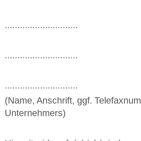
.............................
.............................
.............................
(Name, Anschrift, ggf. Telefaxn
Unternehmers)