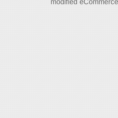
mod
ified eCommerce