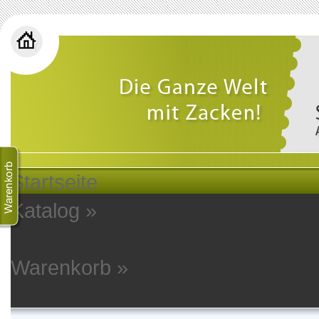
Startseite
Katalog
»
Mein Konto
»
Warenkorb
»