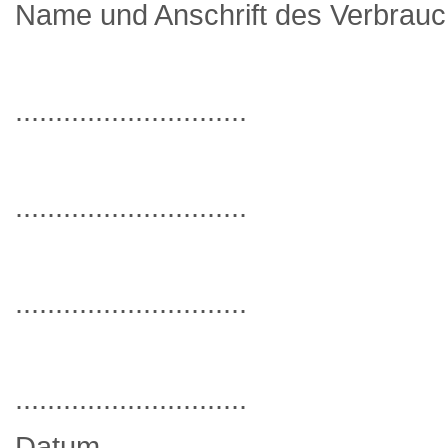
Name und Anschrift des Verbrau
.............................
.............................
.............................
.............................
Datum