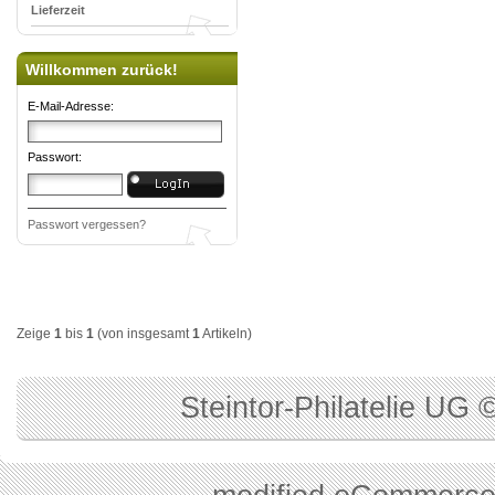
Lieferzeit
Willkommen zurück!
E-Mail-Adresse:
Passwort:
Passwort vergessen?
Zeige
1
bis
1
(von insgesamt
1
Artikeln)
Steintor-Philatelie UG 