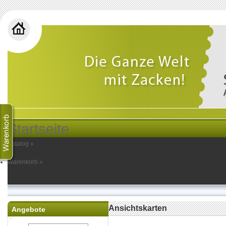
Startseite
Katalog
»
Mein Konto
»
Warenkorb
»
Ansichtskarten
Angebote